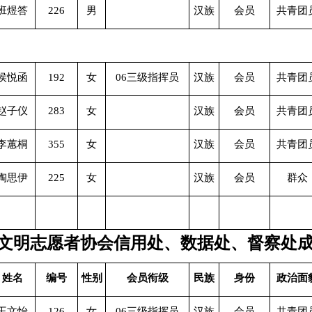
班煜答
226
男
汉族
会员
共青团
侯悦函
192
女
06三级指挥员
汉族
会员
共青团
赵子仪
283
女
汉族
会员
共青团
李蕙桐
355
女
汉族
会员
共青团
陶思伊
225
女
汉族
会员
群众
文明志愿者协会信用处、数据处、督察处
姓名
编号
性别
会员衔级
民族
身份
政治面
王文怡
126
女
06三级指挥员
汉族
会员
共青团