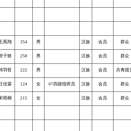
王禹翔
354
男
汉族
会员
群众
管子轶
258
男
汉族
会员
群众
韩羽哲
222
男
汉族
会员
共青团
汪佳霖
124
女
07四级指挥员
汉族
会员
群众
宋雨桐
215
女
汉族
会员
群众