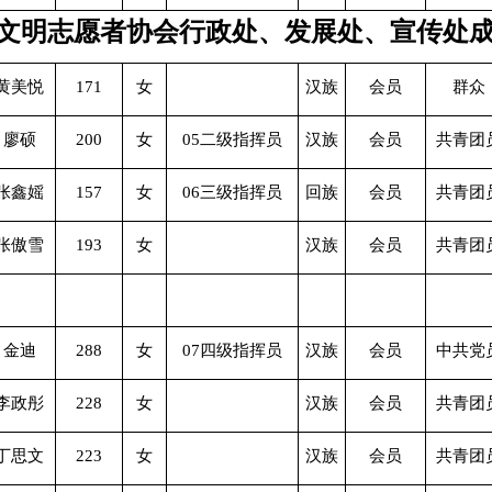
文明志愿者协会行政处、发展处、宣传处
黄美悦
171
女
汉族
会员
群众
廖硕
200
女
05二级指挥员
汉族
会员
共青团
张鑫媱
157
女
06三级指挥员
回族
会员
共青团
张傲雪
193
女
汉族
会员
共青团
金迪
288
女
07四级指挥员
汉族
会员
中共党
李政彤
228
女
汉族
会员
共青团
丁思文
223
女
汉族
会员
共青团