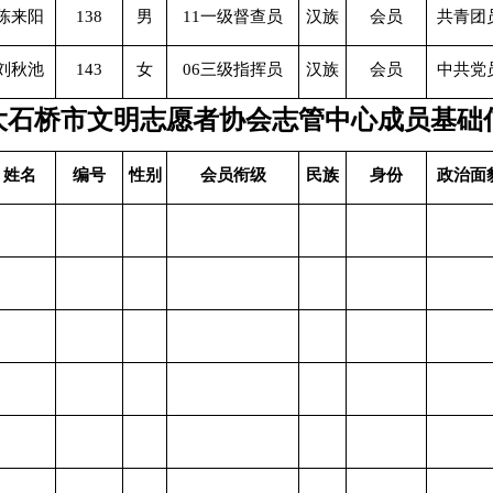
陈来阳
138
男
11一级督查员
汉族
会员
共青团
刘秋池
143
女
06三级指挥员
汉族
会员
中共党
大石桥市文明志愿者协会志管中心成员基础
姓名
编号
性别
会员衔级
民族
身份
政治面