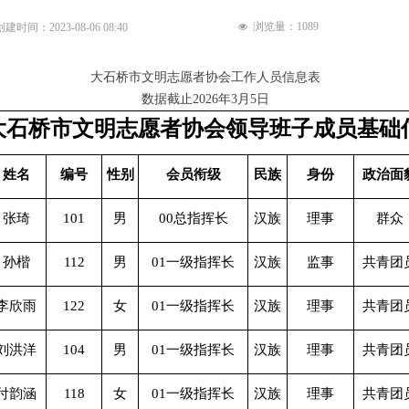
浏览量：
1089
创建时间：
2023-08-06
08:40
넶
大石桥市文明志愿者协会工作人员信息表
数据截止2026年3月5日
大石桥市文明志愿者协会领导班子成员基础
姓名
编号
性别
会员衔级
民族
身份
政治面
张琦
101
男
00总指挥长
汉族
理事
群众
孙楷
112
男
01一级指挥长
汉族
监事
共青团
李欣雨
122
女
01一级指挥长
汉族
理事
共青团
刘洪洋
104
男
01一级指挥长
汉族
理事
共青团
付韵涵
118
女
01一级指挥长
汉族
理事
共青团