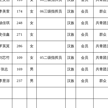
李美萱
174
女
06三级指挥员
汉族
会员
群众
杨佳琪
248
女
汉族
会员
共青团
史佳鑫
271
女
汉族
会员
群众
罗英萁
286
女
汉族
会员
共青团
刘芯竹
109
女
05二级指挥员
汉族
会员
共青团
张志
169
男
汉族
会员
共青团
李昱澎
237
男
汉族
会员
群众