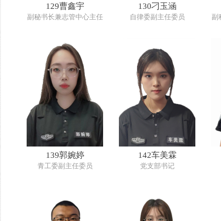
129曹鑫宇
130刁玉涵
副秘书长兼志管中心主任
自律委副主任委员
副
139郭婉婷
142车美霖
青工委副主任委员
党支部书记